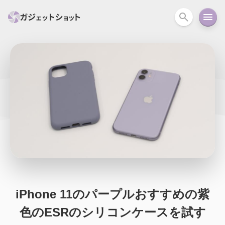
すべて
スマホ
PC関連
カメラ
ウェアラ
セール情報
スマートホーム
アクションカメラ
カメラ
回線
iPhone
iPad
Mac
Android
コラム
ガイド
ニュース
オーディオ
周辺機器
iPhone 11のパープルおすすめの紫
色のESRのシリコンケースを試す