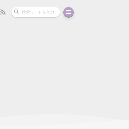
ーディオ
充電関連
その他
oid
コラム
ガイド