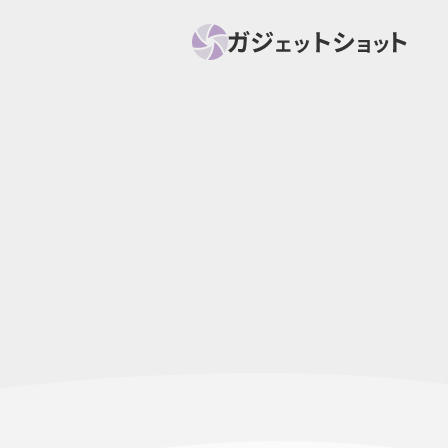
すべて
スマホ
PC関
セール情報
スマートホーム
アク
ニュース
オーディオ
周辺機器