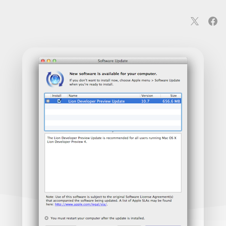
連
カメラ
ウェアラブル
スマートホーム
車・バイク
オ
ションカメラ
カメラ
回線
iPhone
iPad
Mac
Andr