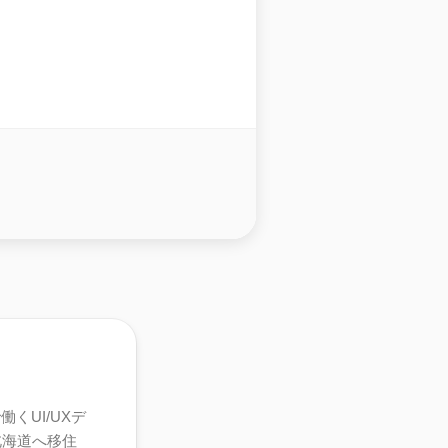
くUI/UXデ
北海道へ移住