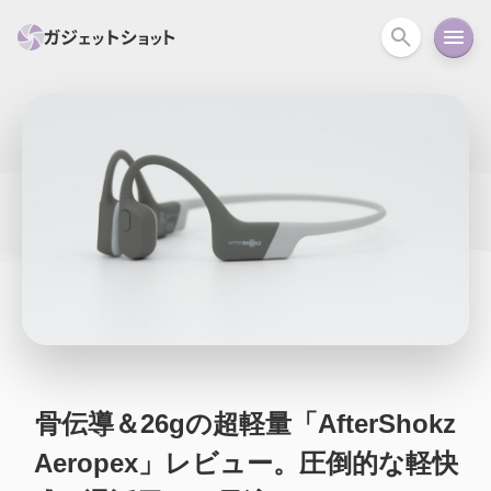
すべて
スマホ
PC関連
カメラ
ウェアラ
セール情報
スマートホーム
アクションカメラ
カメラ
回線
iPhone
iPad
Mac
Android
コラム
ガイド
ニュース
オーディオ
周辺機器
骨伝導＆26gの超軽量「AfterShokz
Aeropex」レビュー。圧倒的な軽快