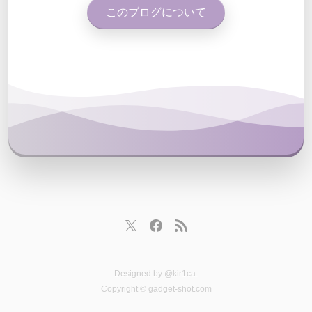
このブログについて
Designed by
@kir1ca
.
Copyright © gadget-shot.com