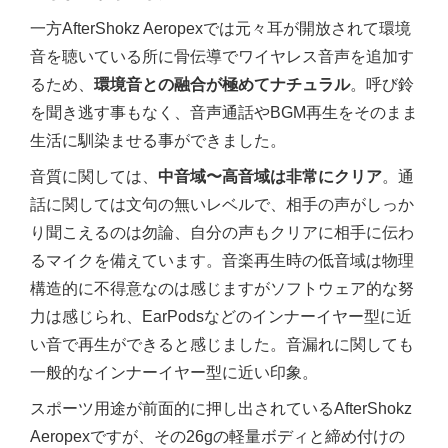
一方AfterShokz Aeropexでは元々耳が開放されて環境
音を聴いている所に骨伝導でワイヤレス音声を追加す
るため、
環境音との融合が極めてナチュラル
。呼び鈴
を聞き逃す事もなく、音声通話やBGM再生をそのまま
生活に馴染ませる事ができました。
音質に関しては、
中音域〜高音域は非常にクリア
。通
話に関しては文句の無いレベルで、相手の声がしっか
り聞こえるのは勿論、自分の声もクリアに相手に伝わ
るマイクを備えています。音楽再生時の低音域は物理
構造的に不得意なのは感じますがソフトウェア的な努
力は感じられ、EarPodsなどのインナーイヤー型に近
い音で再生ができると感じました。音漏れに関しても
一般的なインナーイヤー型に近い印象。
スポーツ用途が前面的に押し出されているAfterShokz
Aeropexですが、その26gの軽量ボディと締め付けの