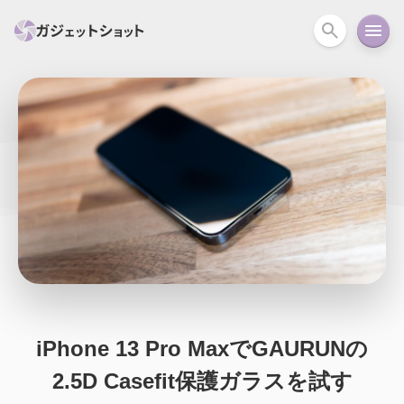
すべて
スマホ
PC関連
カメラ
ウェアラ
セール情報
スマートホーム
アクションカメラ
カメラ
回線
iPhone
iPad
Mac
Android
コラム
ガイド
ニュース
オーディオ
周辺機器
iPhone 13 Pro MaxでGAURUNの
2.5D Casefit保護ガラスを試す