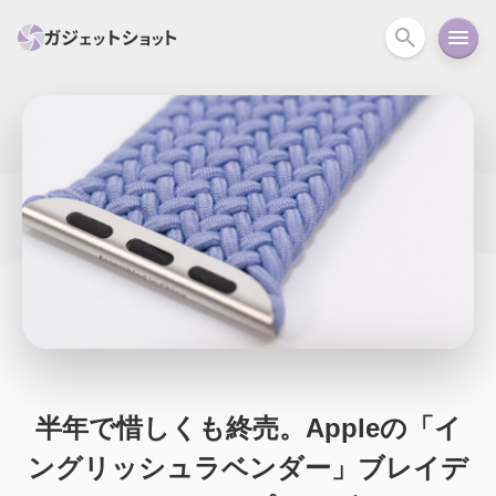
すべて
スマホ
PC関連
カメラ
ウェアラ
セール情報
スマートホーム
アクションカメラ
カメラ
回線
iPhone
iPad
Mac
Android
コラム
ガイド
ニュース
オーディオ
周辺機器
半年で惜しくも終売。Appleの「イ
ングリッシュラベンダー」ブレイデ