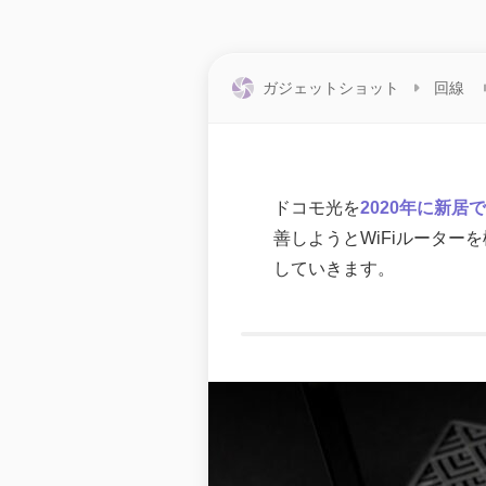
ガジェットショット
回線
ドコモ光を
2020年に新居
善しようとWiFiルーター
していきます。