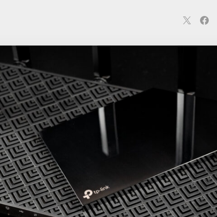
連
カメラ
ウェアラブル
スマートホーム
車・バイク
オ
ションカメラ
カメラ
回線
iPhone
iPad
Mac
Andr