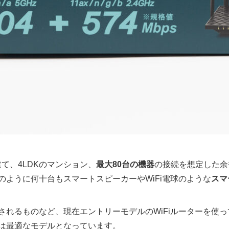
階建て、4LDKのマンション、
最大80台の機器
の接続を想定した余
のように何十台もスマートスピーカーやWiFi電球のような
スマ
されるものなど、現在エントリーモデルのWiFiルーターを使
は最適なモデルとなっています。