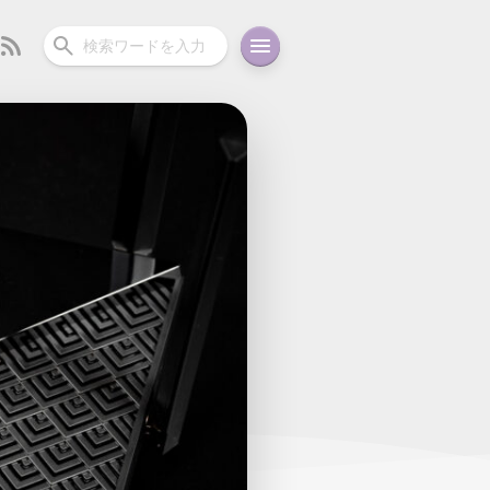
ーディオ
充電関連
その他
oid
コラム
ガイド