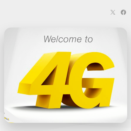
連
カメラ
ウェアラブル
スマートホーム
車・バイク
オ
ションカメラ
カメラ
回線
iPhone
iPad
Mac
Andr