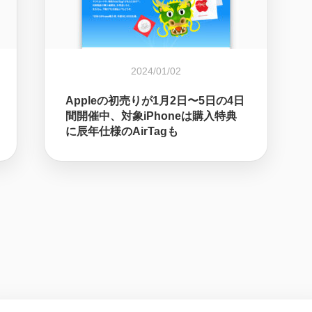
2024/01/02
Appleの初売りが1月2日〜5日の4日
間開催中、対象iPhoneは購入特典
に辰年仕様のAirTagも