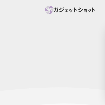
すべて
スマホ
PC関
セール情報
スマートホーム
アク
ニュース
オーディオ
周辺機器