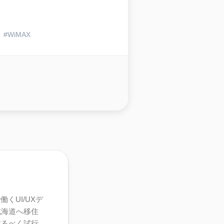
WiMAX
くUI/UXデ
北海道へ移住
するべく試行