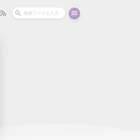
ーディオ
充電関連
その他
oid
コラム
ガイド