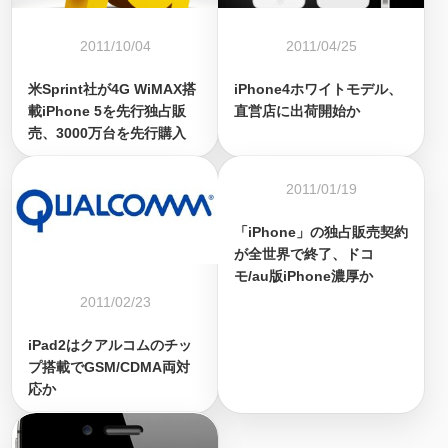
2011/10/04
2011/04/25
米Sprint社が4G WiMAX搭
iPhone4ホワイトモデル、
載iPhone 5を先行独占販
直営店に出荷開始か
売、3000万台を先行購入
2011/01/19
「iPhone」の独占販売契約
が全世界で終了、ドコ
モ/au版iPhone濃厚か
2011/02/23
iPad2はクアルコムのチッ
プ搭載でGSM/CDMA両対
応か