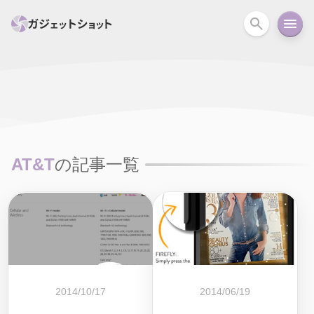
すべて
スマホ
PC関連
カメラ
ウェアラ
セール情報
スマートホーム
アクションカメラ
カメラ
AT&T
の記事一覧
回線
iPhone
iPad
Mac
Android
コラム
ガイド
ニュース
オーディオ
周辺機器
2014/10/17
2014/06/19