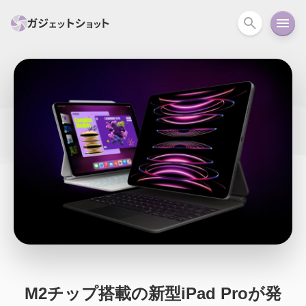
すべて
スマホ
PC関連
カメラ
ウェアラ
セール情報
スマートホーム
アクションカメラ
カメラ
回線
iPhone
iPad
Mac
Android
コラム
ガイド
ニュース
オーディオ
周辺機器
M2チップ搭載の新型iPad Proが発