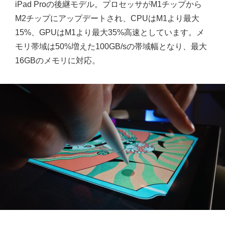
iPad Proの後継モデル。プロセッサがM1チップから
M2チップにアップデートされ、CPUはM1より最大
15%、GPUはM1より最大35%高速としています。メ
モリ帯域は50%増えた100GB/sの帯域幅となり、最大
16GBのメモリに対応。