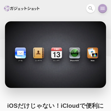
すべて
スマホ
PC関連
カメラ
ウェアラ
セール情報
スマートホーム
アクションカメラ
カメラ
回線
iPhone
iPad
Mac
Android
コラム
ガイド
ニュース
オーディオ
周辺機器
iOSだけじゃない！iCloudで便利に