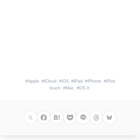
Apple
iCloud
iOS
iPad
iPhone
iPod
touch
Mac
OS X