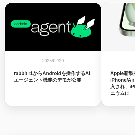
2025/02/20
rabbit r1からAndroidを操作するAI
Apple新
エージェント機能のデモが公開
iPhone/A
入され、iPh
ニウムに