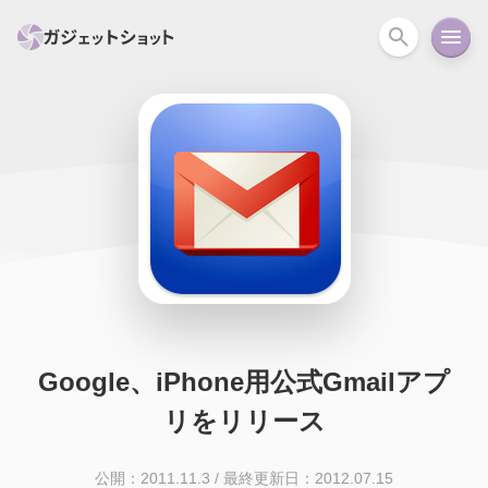
すべて
スマホ
PC関連
カメラ
ウェアラ
セール情報
スマートホーム
アクションカメラ
カメラ
回線
iPhone
iPad
Mac
Android
コラム
ガイド
ニュース
オーディオ
周辺機器
Google、iPhone用公式Gmailアプ
リをリリース
公開：2011.11.3
/
最終更新日：2012.07.15