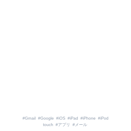
Gmail
Google
iOS
iPad
iPhone
iPod
touch
アプリ
メール