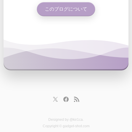
このブログについて
Designed by
@kir1ca
.
Copyright © gadget-shot.com