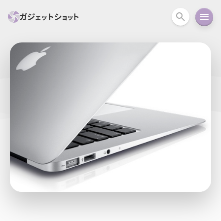
すべて
スマホ
PC関連
カメラ
ウェアラ
セール情報
スマートホーム
アクションカメラ
カメラ
回線
iPhone
iPad
Mac
Android
コラム
ガイド
ニュース
オーディオ
周辺機器