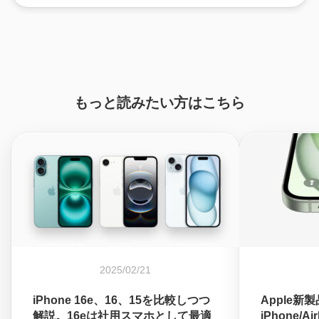
もっと読みたい方はこちら
2025/02/21
iPhone 16e、16、15を比較しつつ
Apple新
解説。16eは社用スマホとして最適
iPhone/A