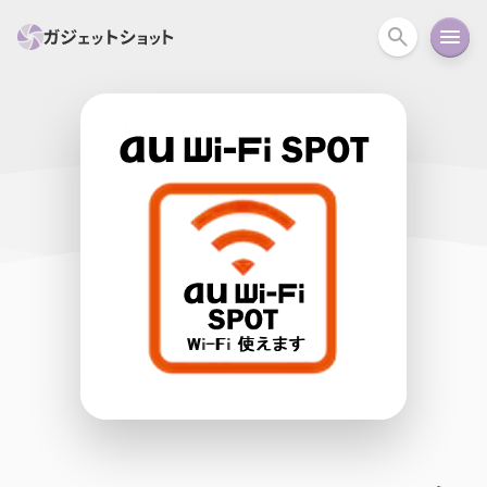
すべて
スマホ
PC関連
カメラ
ウェアラ
セール情報
スマートホーム
アクションカメラ
カメラ
回線
iPhone
iPad
Mac
Android
コラム
ガイド
ニュース
オーディオ
周辺機器