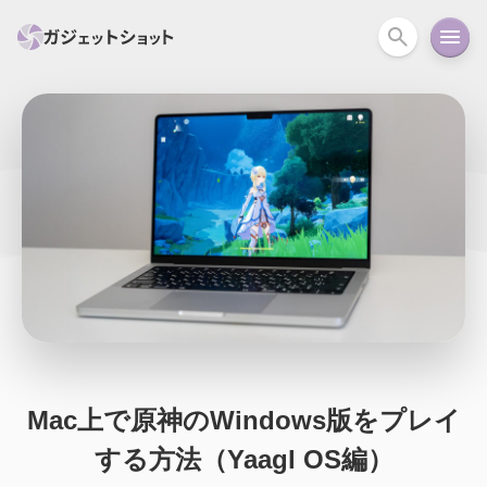
すべて
スマホ
PC関連
カメラ
ウェアラ
セール情報
スマートホーム
アクションカメラ
カメラ
回線
iPhone
iPad
Mac
Android
コラム
ガイド
ニュース
オーディオ
周辺機器
Mac上で原神のWindows版をプレイ
する方法（Yaagl OS編）