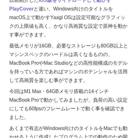
以前紹介した
iOS版をサイドロードして動かす
PlayCover
と違い、Windows向けのタイトルを
macOS上で動かすYaagl OSは設定可能なグラフィッ
クの上限値も高く、かなり高画質な設定で原神を動か
す事ができます。
最低メモリが16GB、必要なストレージも80GB以上と
マシンスペックのハードルは高くなるものの、
MacBook ProやMac Studioなどの高性能構成のモデル
を持っている方であればマシンのポテンシャルを活用
して高画質を楽しむ事ができます。
今回はM1 Max・64GBメモリ搭載の14インチ
MacBook Proで動かしてみましたが、負荷の高い設定
にしても60fpsのフレームレートで動く事を確認でき
ました。
あくまで有志がWindows向けのタイトルをMacでも動
かせるように作成したプログラム上での動作のため開