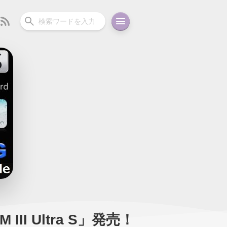
ーディオ
充電関連
その他
oid
コラム
ガイド
III Ultra S」発売！