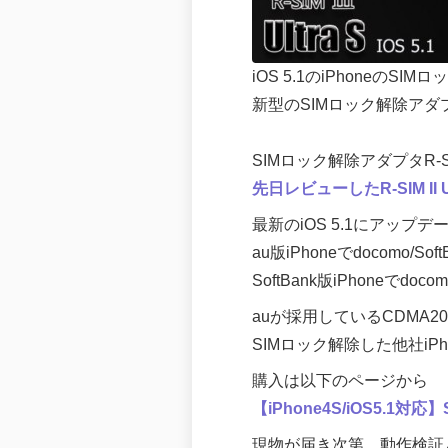
iOS 5.1のiPhoneのS
新型のSIMロック解除アダプタ「
SIMロック解除アダプタR-SIM I
先日レビューしたR-SIM II Ul
最新のiOS 5.1にアップデ
au版iPhoneでdocomo/Sof
SoftBank版iPhoneでd
auが採用しているCDMA2
SIMロック解除した他社iP
購入は以下のページから
【iPhone4S/iOS5.1対
現物が届き次第、動作検証