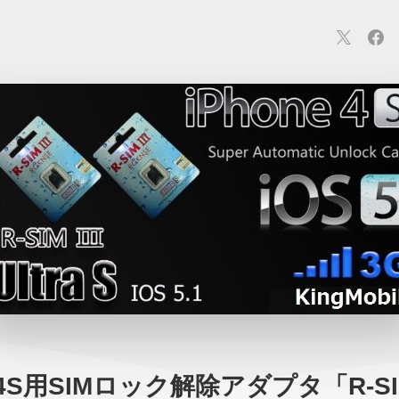
連
カメラ
ウェアラブル
スマートホーム
車・バイク
オ
ションカメラ
カメラ
回線
iPhone
iPad
Mac
Andr
e 4S用SIMロック解除アダプタ「R-SIM 