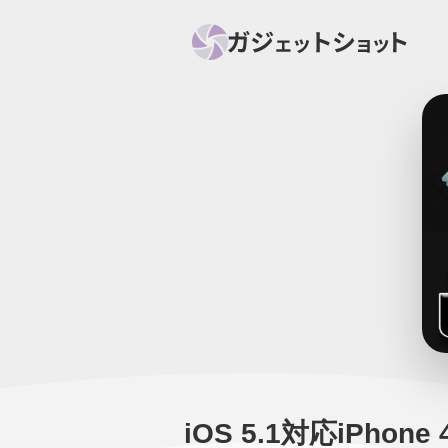
すべて
スマホ
PC関
セール情報
スマートホーム
アク
ニュース
オーディオ
周辺機器
iOS 5.1対応iPhon