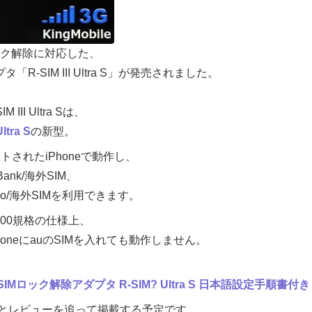
IMロック解除に対応した、
R-SIM III Ultra S」が発売されました。
II Ultra Sは、
tra S
の新型。
ートされたiPhoneで動作し、
tBank/海外SIM、
ocomo/海外SIMを利用できます。
000規格の仕様上、
honeにauのSIMを入れても動作しません。
応】SIMロック解除アダプタ R-SIM? Ultra S 日本語設定手順書付き
とレビューを追って掲載する予定です。