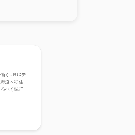
くUI/UXデ
北海道へ移住
するべく試行