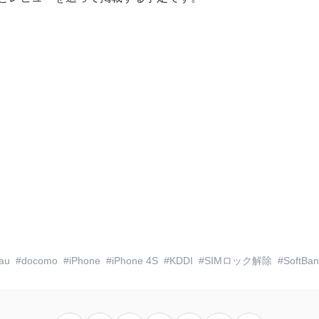
au
docomo
iPhone
iPhone 4S
KDDI
SIMロック解除
SoftBan