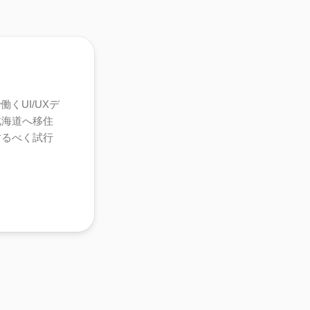
くUI/UXデ
北海道へ移住
するべく試行