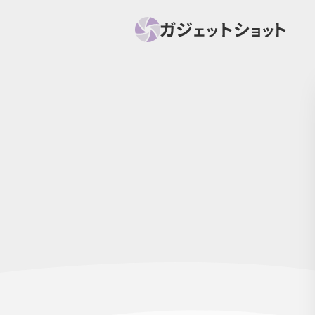
すべて
スマホ
PC関
セール情報
スマートホーム
アク
ニュース
オーディオ
周辺機器