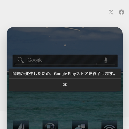
連
カメラ
ウェアラブル
スマートホーム
車・バイク
オ
ションカメラ
カメラ
回線
iPhone
iPad
Mac
Andr