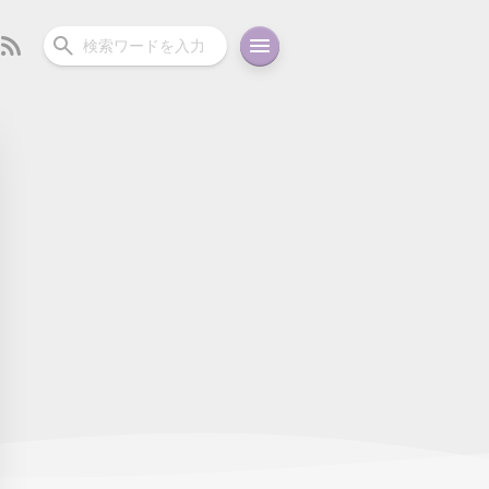
ーディオ
充電関連
その他
oid
コラム
ガイド