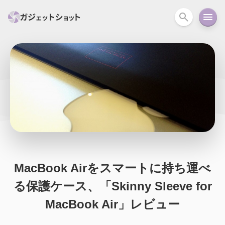
すべて
スマホ
PC関連
カメラ
ウェアラ
セール情報
スマートホーム
アクションカメラ
カメラ
回線
iPhone
iPad
Mac
Android
コラム
ガイド
ニュース
オーディオ
周辺機器
MacBook Airをスマートに持ち運べ
る保護ケース、「Skinny Sleeve for
MacBook Air」レビュー