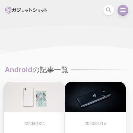
すべて
スマホ
PC関連
カメラ
ウェアラ
セール情報
スマートホーム
アクションカメラ
カメラ
Android
の記事一覧
回線
iPhone
iPad
Mac
Android
コラム
ガイド
ニュース
オーディオ
周辺機器
2020/01/24
2020/01/15