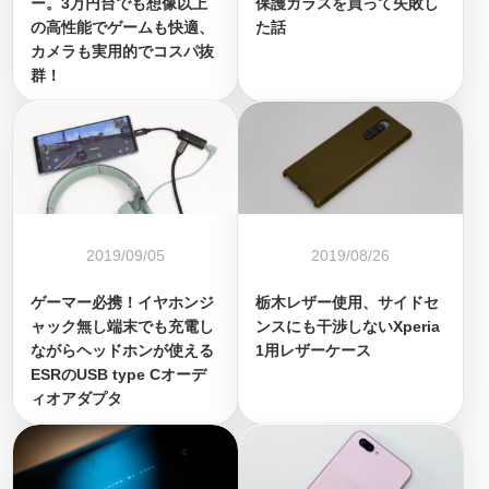
ー。3万円台でも想像以上
保護ガラスを買って失敗し
の高性能でゲームも快適、
た話
カメラも実用的でコスパ抜
群！
2019/09/05
2019/08/26
ゲーマー必携！イヤホンジ
栃木レザー使用、サイドセ
ャック無し端末でも充電し
ンスにも干渉しないXperia
ながらヘッドホンが使える
1用レザーケース
ESRのUSB type Cオーデ
ィオアダプタ