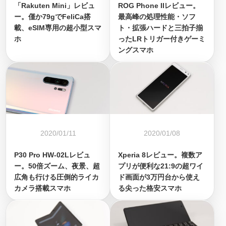
「Rakuten Mini」レビュ
ROG Phone IIレビュー。
ー。僅か79gでFeliCa搭
最高峰の処理性能・ソフ
載、eSIM専用の超小型スマ
ト・拡張ハードと三拍子揃
ホ
ったLRトリガー付きゲーミ
ングスマホ
2020/01/11
2020/01/08
P30 Pro HW-02Lレビュ
Xperia 8レビュー。複数ア
ー。50倍ズーム、夜景、超
プリが便利な21:9の超ワイ
広角も行ける圧倒的ライカ
ド画面が3万円台から使え
カメラ搭載スマホ
る尖った格安スマホ