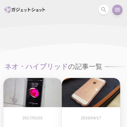
すべて
スマホ
PC関連
カメラ
ウェアラ
セール情報
スマートホーム
アクションカメラ
カメラ
ネオ・ハイブリッド
の記事一覧
回線
iPhone
iPad
Mac
Android
コラム
ガイド
ニュース
オーディオ
周辺機器
2017/01/01
2016/04/17