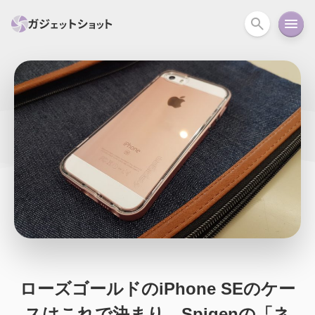
すべて
スマホ
PC関連
カメラ
ウェアラ
セール情報
スマートホーム
アクションカメラ
カメラ
回線
iPhone
iPad
Mac
Android
コラム
ガイド
ニュース
オーディオ
周辺機器
ローズゴールドのiPhone SEのケー
スはこれで決まり。Spigenの「ネ