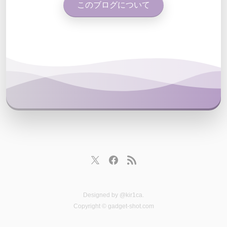
このブログについて
Designed by
@kir1ca
.
Copyright © gadget-shot.com