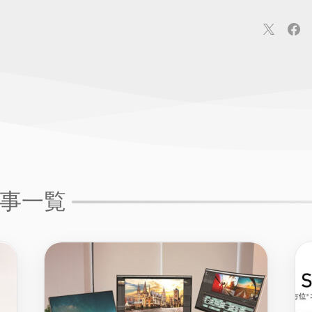
連
カメラ
ウェアラブル
スマートホーム
車・バイク
オ
ションカメラ
カメラ
回線
iPhone
iPad
Mac
Andr
事一覧