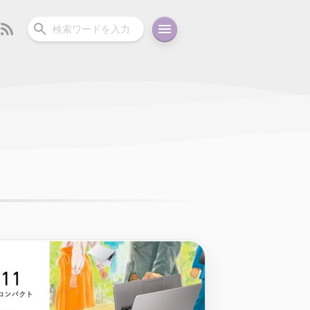
ーディオ
充電関連
その他
oid
コラム
ガイド