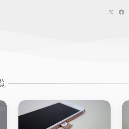
連
カメラ
ウェアラブル
スマートホーム
車・バイク
オ
ションカメラ
カメラ
回線
iPhone
iPad
Mac
Andr
覧