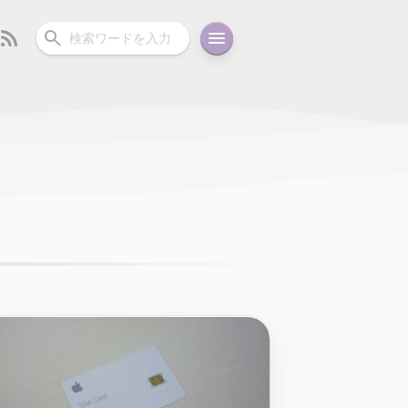
ーディオ
充電関連
その他
oid
コラム
ガイド