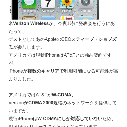
米
Verizon Wireless
が、今夜1時に発表会を行うにあ
たって、
ゲストとしてあのAppleのCEOス
ティーブ・ジョブズ
氏が参加します。
アメリカでは現状iPhoneはAT&Tとの独占契約です
が、
iPhoneが
複数のキャリアで利用可能
になる可能性が高
まりました。
アメリカではAT&Tが
W-CDMA
、
Verizonが
CDMA 2000
規格のネットワークを提供して
いますが、
現行
iPhoneはW-CDMAにしか対応していない
ため、
AT&Tからリリースされる形となっています。