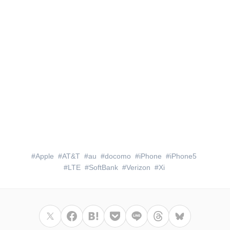
Apple
AT&T
au
docomo
iPhone
iPhone5
LTE
SoftBank
Verizon
Xi