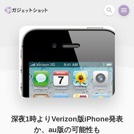
すべて
スマホ
PC関連
カメラ
ウェアラ
セール情報
スマートホーム
アクションカメラ
カメラ
回線
iPhone
iPad
Mac
Android
コラム
ガイド
ニュース
オーディオ
周辺機器
深夜1時よりVerizon版iPhone発表
か、au版の可能性も