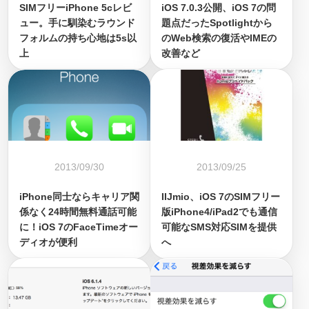
SIMフリーiPhone 5cレビ
iOS 7.0.3公開、iOS 7の問
ュー。手に馴染むラウンド
題点だったSpotlightから
フォルムの持ち心地は5s以
のWeb検索の復活やIMEの
上
改善など
2013/09/30
2013/09/25
iPhone同士ならキャリア関
IIJmio、iOS 7のSIMフリー
係なく24時間無料通話可能
版iPhone4/iPad2でも通信
に！iOS 7のFaceTimeオー
可能なSMS対応SIMを提供
ディオが便利
へ