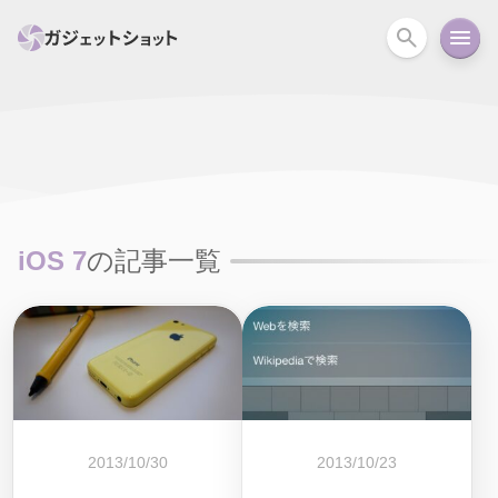
すべて
スマホ
PC関連
カメラ
ウェアラ
セール情報
スマートホーム
アクションカメラ
カメラ
iOS 7
の記事一覧
回線
iPhone
iPad
Mac
Android
コラム
ガイド
ニュース
オーディオ
周辺機器
2013/10/30
2013/10/23