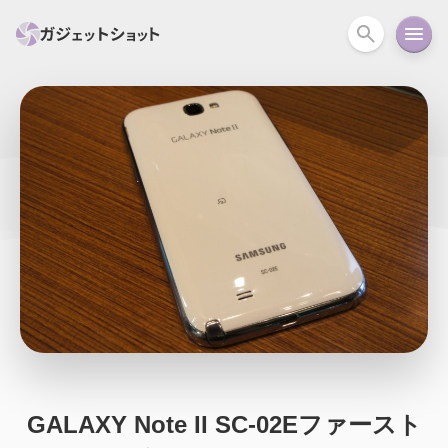
すべて
スマホ
PC関連
カメラ
ウェアラ
セール情報
スマートホーム
アクションカメラ
カメラ
回線
iPhone
iPad
Mac
Android
コラム
ガイド
ニュース
オーディオ
周辺機器
GALAXY Note II SC-02Eファースト