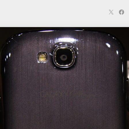
連
カメラ
ウェアラブル
スマートホーム
車・バイク
オ
ションカメラ
カメラ
回線
iPhone
iPad
Mac
Andr