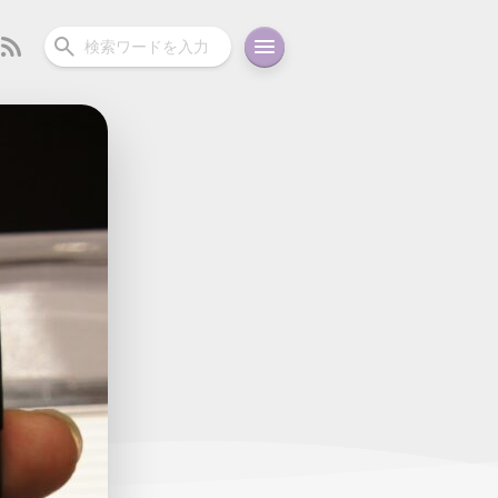
ーディオ
充電関連
その他
oid
コラム
ガイド