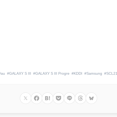
au
GALAXY S III
GALAXY S III Progre
KDDI
Samsung
SCL2