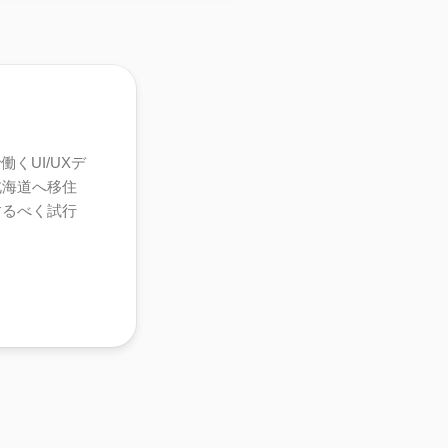
くUI/UXデ
北海道へ移住
するべく試行