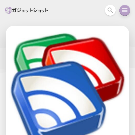
すべて
スマホ
PC関連
カメラ
ウェアラ
セール情報
スマートホーム
アクションカメラ
カメラ
回線
iPhone
iPad
Mac
Android
コラム
ガイド
ニュース
オーディオ
周辺機器