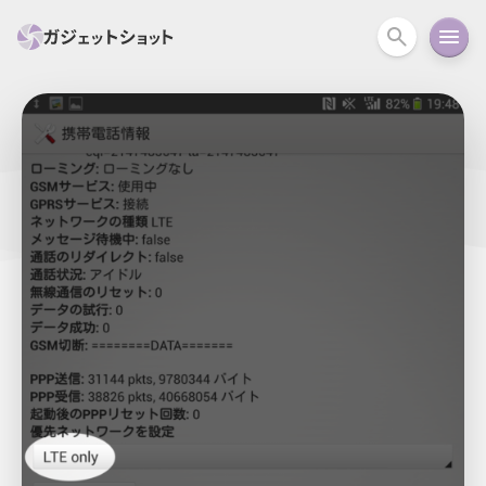
すべて
スマホ
PC関連
カメラ
ウェアラ
セール情報
スマートホーム
アクションカメラ
カメラ
回線
iPhone
iPad
Mac
Android
コラム
ガイド
ニュース
オーディオ
周辺機器