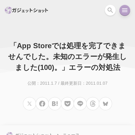
「App Storeでは処理を完了できま
すべて
スマホ
PC関連
カメラ
ウェアラ
せんでした。未知のエラーが発生し
セール情報
ました(100)。」エラーの対処法
スマートホーム
アクションカメラ
カメラ
回線
iPhone
iPad
Mac
Android
コラム
公開：2011.1.7
/
最終更新日：2011.01.07
ガイド
ニュース
オーディオ
周辺機器