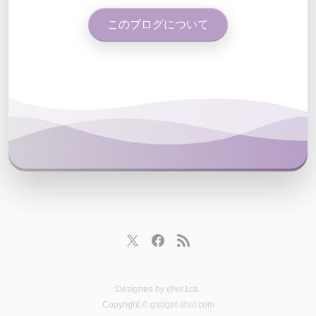
このブログについて
Designed by
@kir1ca
.
Copyright © gadget-shot.com