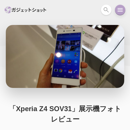
すべて
スマホ
PC関連
カメラ
ウェアラ
セール情報
スマートホーム
アクションカメラ
カメラ
回線
iPhone
iPad
Mac
Android
コラム
ガイド
ニュース
オーディオ
周辺機器
「Xperia Z4 SOV31」展示機フォト
レビュー