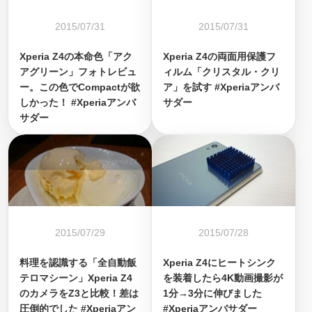
2015/07/31
2015/07/31
Xperia Z4の本命色「アク
Xperia Z4の両面用保護フ
アグリーン」フォトレビュ
ィルム「クリスタル・クリ
ー。この色でCompactが欲
ア」を試す #Xperiaアンバ
しかった！ #Xperiaアンバ
サダー
サダー
2015/07/29
2015/07/28
料理を認識する「全自動飯
Xperia Z4にヒートシンク
テロマシーン」Xperia Z4
を装着したら4K動画撮影が
のカメラをZ3と比較！差は
1分→3分に伸びました
圧倒的でした #Xperiaアン
#Xperiaアンバサダー