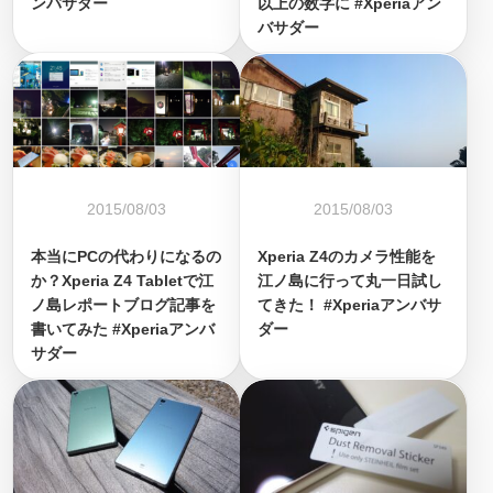
ンバサダー
以上の数字に #Xperiaアン
バサダー
2015/08/03
2015/08/03
本当にPCの代わりになるの
Xperia Z4のカメラ性能を
か？Xperia Z4 Tabletで江
江ノ島に行って丸一日試し
ノ島レポートブログ記事を
てきた！ #Xperiaアンバサ
書いてみた #Xperiaアンバ
ダー
サダー