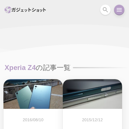
すべて
スマホ
PC関連
カメラ
ウェアラ
セール情報
スマートホーム
アクションカメラ
カメラ
Xperia Z4
の記事一覧
回線
iPhone
iPad
Mac
Android
コラム
ガイド
ニュース
オーディオ
周辺機器
2016/08/10
2015/12/12