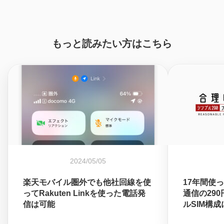
もっと読みたい方はこちら
2024/05/05
楽天モバイル圏外でも他社回線を使
17年間使
ってRakuten Linkを使った電話発
通信の29
信は可能
ルSIM構