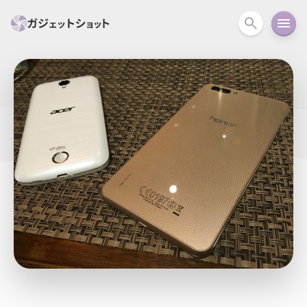
すべて
スマホ
PC関連
カメラ
ウェアラ
セール情報
スマートホーム
アクションカメラ
カメラ
回線
iPhone
iPad
Mac
Android
コラム
ガイド
ニュース
オーディオ
周辺機器