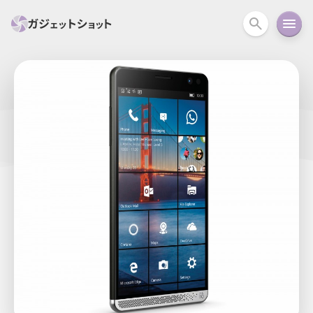
すべて
スマホ
PC関連
カメラ
ウェアラ
セール情報
スマートホーム
アクションカメラ
カメラ
回線
iPhone
iPad
Mac
Android
コラム
ガイド
ニュース
オーディオ
周辺機器