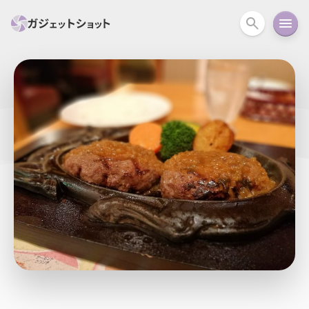
すべて
スマホ
PC関連
カメラ
ウェアラ
セール情報
スマートホーム
アクションカメラ
カメラ
回線
iPhone
iPad
Mac
Android
コラム
ガイド
ニュース
オーディオ
周辺機器