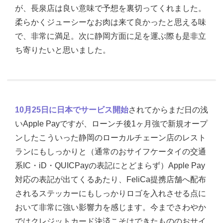
が、長泉店は良い意味で予想を裏切ってくれました。
柔らかくジューシーなお肉は来て良かったと思える味
で、非常に満足。次に静岡方面に足を運ぶ際も是非立
ち寄りたいと思いました。
10月25日に日本でサービス開始
されてからまだ日の浅
いApple Payですが、ローンチ後1ヶ月強で新規オープ
ンしたこういった静岡のローカルチェーン店のレスト
ランにもしっかりと（通常のおサイフケータイの交通
系IC・iD・QUICPayの表記にとどまらず）Apple Pay
対応の表記が出てくるあたり、FeliCa提携店舗へ配布
されるステッカーにもしっかりロゴを入れさせる点に
おいて非常に強い影響力を感じます。今までさわやか
ではクレジットカード決済こそはできたもののおサイ