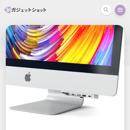
すべて
スマホ
PC関連
カメラ
ウェアラ
セール情報
スマートホーム
アクションカメラ
カメラ
回線
iPhone
iPad
Mac
Android
コラム
ガイド
ニュース
オーディオ
周辺機器