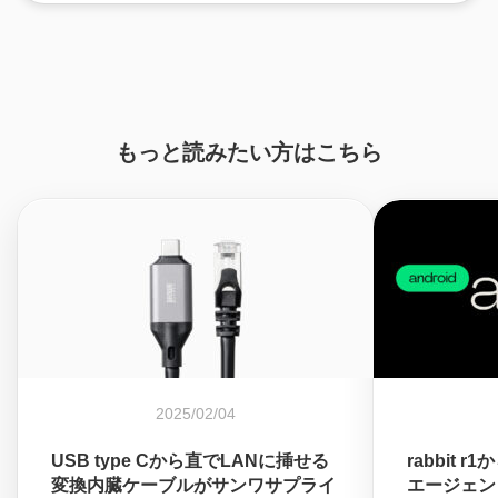
もっと読みたい方はこちら
2025/02/04
USB type Cから直でLANに挿せる
rabbit r
変換内臓ケーブルがサンワサプライ
エージェン