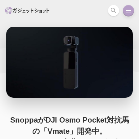
すべて
スマホ
PC関連
カメラ
ウェアラ
セール情報
スマートホーム
アクションカメラ
カメラ
回線
iPhone
iPad
Mac
Android
コラム
ガイド
ニュース
オーディオ
周辺機器
SnoppaがDJI Osmo Pocket対抗馬
の「Vmate」開発中。