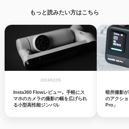
もっと読みたい方はこちら
2024/02/05
Insta360 Flowレビュー。手軽にス
暗所撮影が
マホのカメラの撮影の幅を広げられ
のアクションカ
る小型高性能ジンバル
Pro」