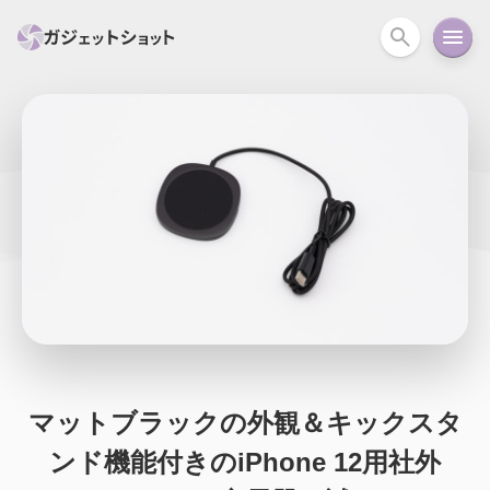
すべて
スマホ
PC関連
カメラ
ウェアラ
セール情報
スマートホーム
アクションカメラ
カメラ
回線
iPhone
iPad
Mac
Android
コラム
ガイド
ニュース
オーディオ
周辺機器
マットブラックの外観＆キックスタ
ンド機能付きのiPhone 12用社外