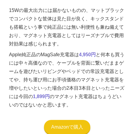
15Wの最大出力には届かないものの、マットブラック
でコンパクトな筐体は見た目が良く、キックスタンド
も搭載という事で純正品には無い利便性も兼ね備えて
おり、マグネット充電器としてはリーズナブルで費用
対効果は感じられます。
Apple純正品のMagSafe充電器は
4,950円
と何本も買う
には中々高価なので、ケーブルを背面に繋いだままゲ
ームを遊びたいリビングやベッドでの常設充電器とし
てや、持ち運び用にお手頃価格のマグネット充電器を
増やしたいといった場合の2本目3本目といったニーズ
には今回の
1,899円
のマグネット充電器はちょうどい
いのではないかと思います。
Amazonで購入