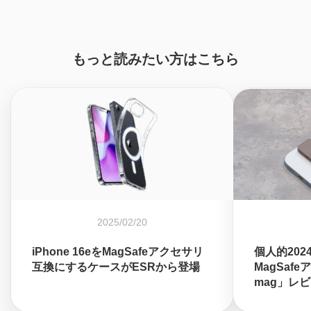
もっと読みたい方はこちら
2025/02/20
iPhone 16eをMagSafeアクセサリ
個人的20
互換にするケースがESRから登場
MagSaf
mag」レ