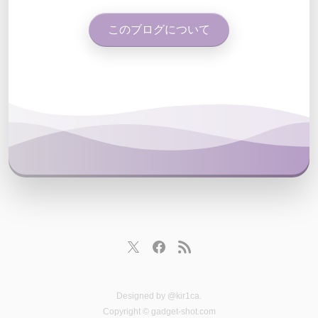
このブログについて
Designed by
@kir1ca
.
Copyright © gadget-shot.com