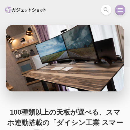
すべて
スマホ
PC関連
カメラ
ウェアラ
セール情報
スマートホーム
アクションカメラ
カメラ
回線
iPhone
iPad
Mac
Android
コラム
ガイド
ニュース
オーディオ
周辺機器
100種類以上の天板が選べる、スマ
ホ連動搭載の「ダイシン工業 スマー