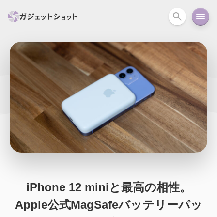
すべて
スマホ
PC関連
カメラ
ウェアラ
セール情報
スマートホーム
アクションカメラ
カメラ
回線
iPhone
iPad
Mac
Android
コラム
ガイド
ニュース
オーディオ
周辺機器
iPhone 12 miniと最高の相性。
Apple公式MagSafeバッテリーパッ