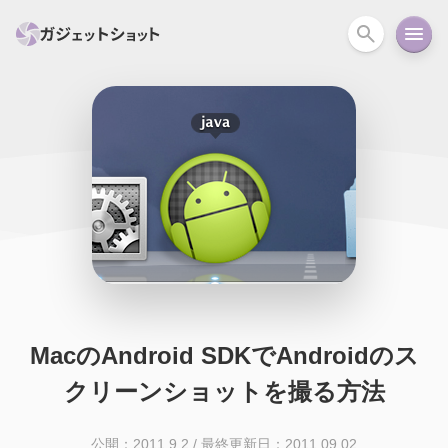
すべて
スマホ
PC関連
カメラ
ウェアラ
セール情報
スマートホーム
アクションカメラ
カメラ
回線
iPhone
iPad
Mac
Android
コラム
ガイド
ニュース
オーディオ
周辺機器
MacのAndroid SDKでAndroidのス
クリーンショットを撮る方法
公開：2011.9.2
/
最終更新日：2011.09.02