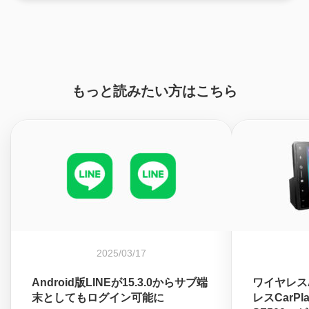
もっと読みたい方はこちら
2025/03/17
Android版LINEが15.3.0からサブ端
ワイヤレスAn
末としてもログイン可能に
レスCarP