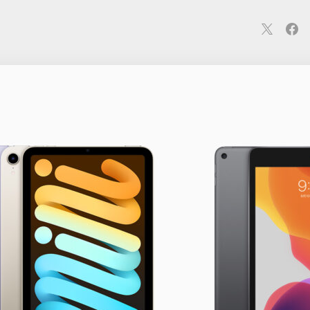
連
カメラ
ウェアラブル
スマートホーム
車・バイク
オ
ションカメラ
カメラ
回線
iPhone
iPad
Mac
Andr