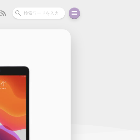
ーディオ
充電関連
その他
oid
コラム
ガイド