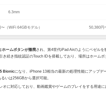
6.3mm
0円〜（WiFi 64GBモデル）
50,380
は
ホームボタンが撤廃
され、第4世代iPad Airのようにベゼルを狭め
き続き指紋認証のTouch IDを搭載しており、場所はホーム
5 Bionic
になり、iPhone 13相当の最新の処理性能にアップ
あるいは256GBから選択可能。
レオに対応しており、動画鑑賞やゲームのプレイをする用途に