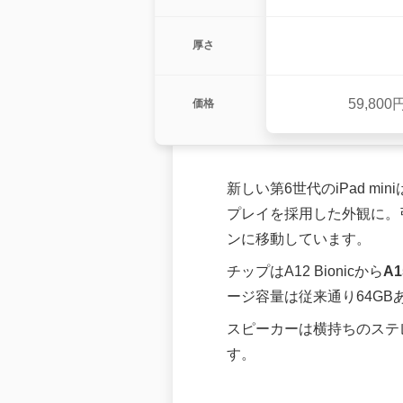
厚さ
59,80
価格
新しい第6世代のiPad mini
プレイを採用した外観に。引
ンに移動しています。
チップはA12 Bionicから
A1
ージ容量は従来通り64GB
スピーカーは横持ちのステ
す。