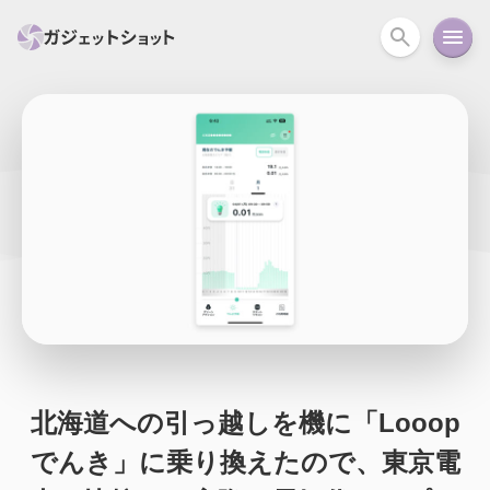
すべて
スマホ
PC関連
カメラ
ウェアラ
セール情報
スマートホーム
アクションカメラ
カメラ
回線
iPhone
iPad
Mac
Android
コラム
ガイド
ニュース
オーディオ
周辺機器
北海道への引っ越しを機に「Looop
でんき」に乗り換えたので、東京電