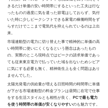
きるだけ単価の安い時間帯にするといった工夫は行な
ったものの過度に気を遣った節電はしておらず、気付
いた時に少しピークシフトできる家電の稼働時間をず
らすだけでここまで電気代を抑えられているのは上出
来。
市場連動型の電力に切り替えた事で精神的に単価の高
い時間帯に使いにくくなるという懸念はあったもの
の、実際のところ現時点ではピークの請求単価であっ
ても従来東京電力で払っていた域を出ないためシビア
に気にする必要も無く、精神衛生上も全く問題はあり
ませんでした。
太陽光発電の供給量が増える日照時間の時間帯に単価
が下がる市場連動型の料金プランは昼間に在宅で仕事
をする生活スタイルとも相性が良く、
PCで最も電力
を使う時間帯の単価が安くなりやすい
のも魅力です。