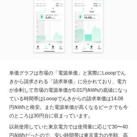
単価グラフは市場の「電源単価」と実際にLooopでん
きから請求される「請求単価」に分かれており、電力
が余剰して市場の電源単価が0.01円/kWhの底値になっ
ている時間帯はLooopでんきからの請求単価は14.08
円/kWhと格安。また電源単価が高くなるピークでも今
のところは30円台に収まっています。
以前使用していた東京電力では使用量に応じて30〜40
円/kWhだったので、安い時間帯は東京電力の半額、高