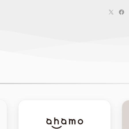
連
カメラ
ウェアラブル
スマートホーム
車・バイク
オ
ションカメラ
カメラ
回線
iPhone
iPad
Mac
Andr