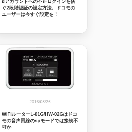
dアカウントへの不正ログインを防
ぐ2段階認証の設定方法。ドコモの
ユーザーは今すぐ設定を！
2016/03/26
WiFiルーターL-01G/HW-02Gはドコ
モの音声回線のspモードでは接続不
可か