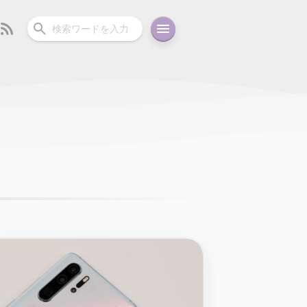
ーディオ
充電関連
その他
oid
コラム
ガイド