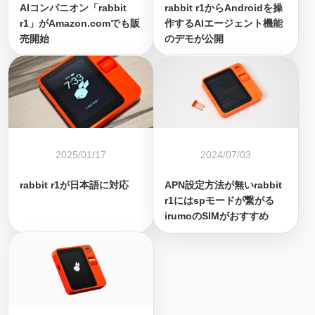
AIコンパニオン「rabbit
rabbit r1からAndroidを操
r1」がAmazon.comでも販
作するAIエージェント機能
売開始
のデモが公開
2025/01/17
2024/07/03
rabbit r1が日本語に対応
APN設定方法が無いrabbit
r1にはspモードが繋がる
irumoのSIMがおすすめ