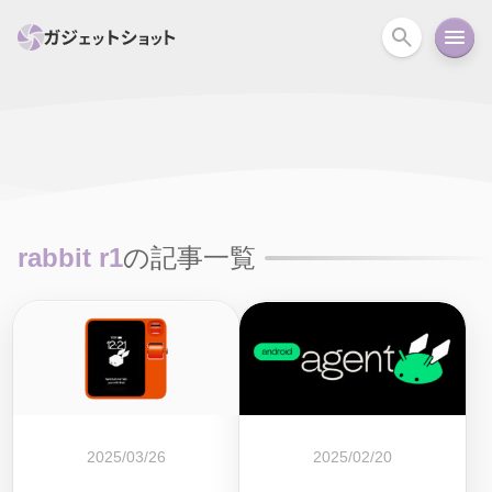
すべて
スマホ
PC関連
カメラ
ウェアラ
セール情報
スマートホーム
アクションカメラ
カメラ
rabbit r1
の記事一覧
回線
iPhone
iPad
Mac
Android
コラム
ガイド
ニュース
オーディオ
周辺機器
2025/03/26
2025/02/20