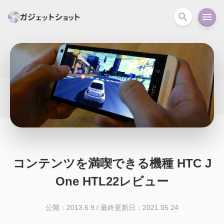
すべて
スマホ
PC関連
カメラ
ウェアラ
セール情報
スマートホーム
アクションカメラ
カメラ
回線
iPhone
iPad
Mac
Android
コラム
ガイド
ニュース
オーディオ
周辺機器
コンテンツを満喫できる機種 HTC J
One HTL22レビュー
公開：2013.6.9
/
最終更新日：2021.05.24