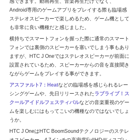
感できます。動画再生、音楽再生だけでなく、
Android専用のゲームアプリをプレイする際も臨場感
ステレオスピーカーで楽しめるため、ゲーム機として
も非常に良い機種だと感じました。
横持ちでスマートフォンを握った際に通常のスマート
フォンでは裏側のスピーカーを塞いでしまう事もあり
ますが、HTC J Oneではステレオスピーカーが前面に
設置されているため、スピーカーからの音を直接聞き
ながらゲームをプレイする事ができます。
アスファルト7：Heat
などの臨場感を感じられるレー
シングゲームや、先日リリースされた
ラブライブ！ス
クールアイドルフェスティバル
などの音楽重視のゲー
ムを楽しむにはもってこいの機種なのではないでしょ
うか。
HTC J OneはHTC BoomSoundテクノロジーのステレ
オスピーカー、4.7インチの高密度FullHDディスプレ