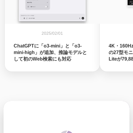
2025/02/01
ChatGPTに「o3-mini」と「o3-
4K・160Hz
mini-high」が追加、推論モデルと
の27型モニタ
して初のWeb検索にも対応
Liteが79,