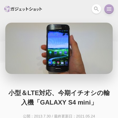
すべて
スマホ
PC関連
カメラ
ウェアラ
セール情報
スマートホーム
アクションカメラ
カメラ
回線
iPhone
iPad
Mac
Android
コラム
ガイド
ニュース
オーディオ
周辺機器
小型＆LTE対応、今期イチオシの輸
入機「GALAXY S4 mini」
公開：2013.7.30
/
最終更新日：2021.05.24