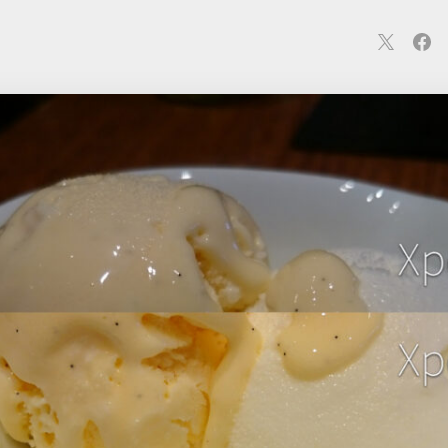
連
カメラ
ウェアラブル
スマートホーム
車・バイク
オ
ションカメラ
カメラ
回線
iPhone
iPad
Mac
Andr