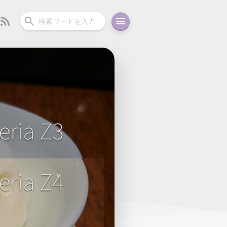
ーディオ
充電関連
その他
oid
コラム
ガイド