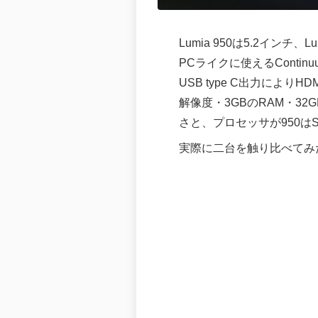
Lumia 950は5.2インチ、
PCライクに使えるConti
USB type C出力により
解像度・3GBのRAM・32
さと、プロセッサが950はSnapd
実際に二台を触り比べてみ