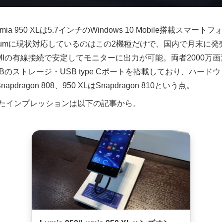
Lumia 950 XLは5.7インチのWindows 10 Mobile搭載ス
nuumに現状対応しているのはこの2機種だけで、国内で月末に発売
HDMIの有線接続で安定してモニターに出力が可能。両者2000万画素
GBのストレージ・USB type Cポートを搭載しており、ハー
ragon 808、950 XLはSnapdragon 810という点。
たインプレッションは以下の記事から。