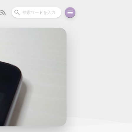
ーディオ
充電関連
その他
oid
コラム
ガイド