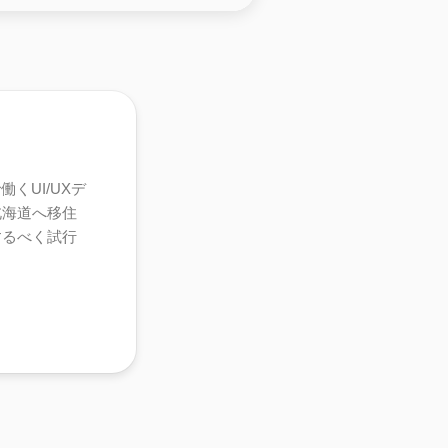
くUI/UXデ
北海道へ移住
するべく試行