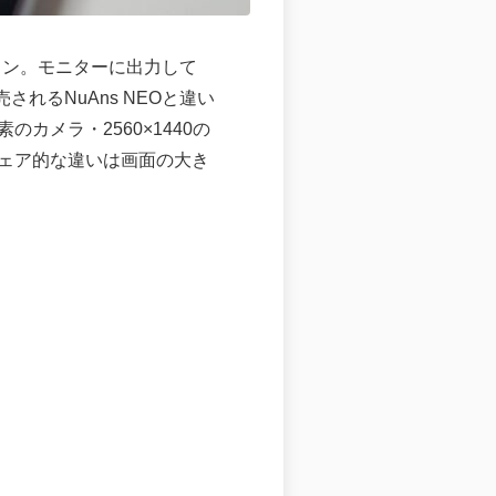
マートフォン。モニターに出力して
されるNuAns NEOと違い
のカメラ・2560×1440の
ドウェア的な違いは画面の大き