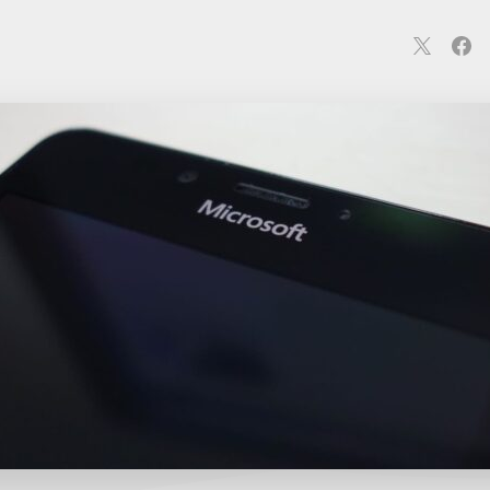
連
カメラ
ウェアラブル
スマートホーム
車・バイク
オ
ションカメラ
カメラ
回線
iPhone
iPad
Mac
Andr