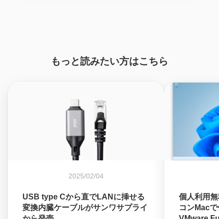
もっと読みたい方はこちら
2025/02/04
USB type Cから直でLANに挿せる
個人利用無
変換内臓ケーブルがサンワサプライ
コンMacで
から発売
VMware F