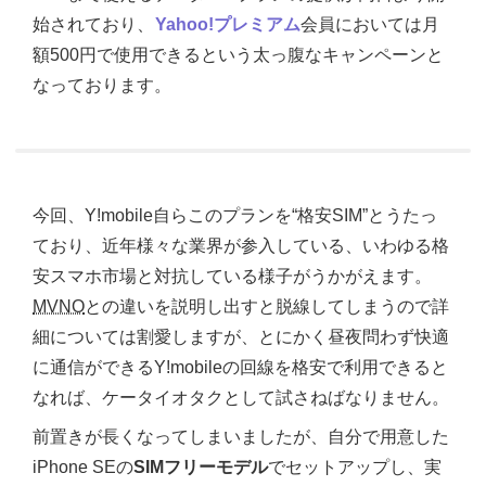
始されており、
Yahoo!プレミアム
会員においては月
額500円で使用できるという太っ腹なキャンペーンと
なっております。
今回、Y!mobile自らこのプランを“格安SIM”とうたっ
ており、近年様々な業界が参入している、いわゆる格
安スマホ市場と対抗している様子がうかがえます。
MVNO
との違いを説明し出すと脱線してしまうので詳
細については割愛しますが、とにかく昼夜問わず快適
に通信ができるY!mobileの回線を格安で利用できると
なれば、ケータイオタクとして試さねばなりません。
前置きが長くなってしまいましたが、自分で用意した
iPhone SEの
SIMフリーモデル
でセットアップし、実