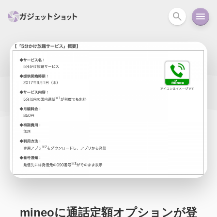
すべて
スマホ
PC関連
カメラ
ウェアラ
セール情報
スマートホーム
アクションカメラ
カメラ
回線
iPhone
iPad
Mac
Android
コラム
ガイド
ニュース
オーディオ
周辺機器
mineoに通話定額オプションが登